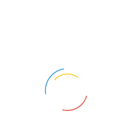
trennte.
Alle sind willkommen und alle können sich zusammenfinden.
SEITEN
ADRESSE + ÖFFNUNGSZEITEN
Museum – Ausstellungsräume