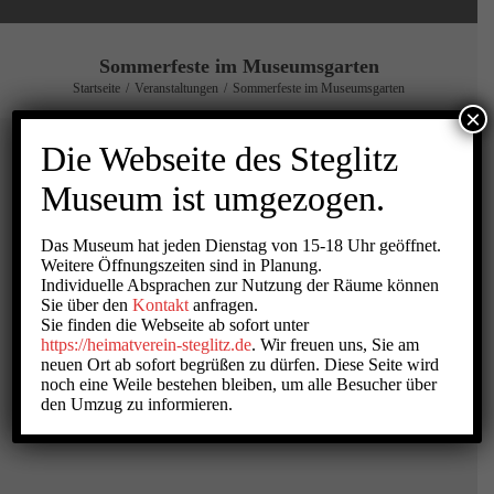
Sommerfeste im Museumsgarten
Startseite
/
Veranstaltungen
/
Sommerfeste im Museumsgarten
×
Die Webseite des Steglitz
Sommerfeste im Museumsgarten
Museum ist umgezogen.
Jährlich gibt es das schöne Sommerfest im Museumsgarten immer
Das Museum hat jeden Dienstag von 15-18 Uhr geöffnet.
Weitere Öffnungszeiten sind in Planung.
unter einem besonderen Motte.
Individuelle Absprachen zur Nutzung der Räume können
Sie über den
Kontakt
anfragen.
Theater für die Familie
Sie finden die Webseite ab sofort unter
https://heimatverein-steglitz.de
. Wir freuen uns, Sie am
Musik aus der Nachbarschaft
neuen Ort ab sofort begrüßen zu dürfen. Diese Seite wird
Selbstgebautes von nebenan
noch eine Weile bestehen bleiben, um alle Besucher über
Nachbar tauscht mit Nachbar
den Umzug zu informieren.
In der Vergangenheit stöbern Postkarten, alte Stadtfotos, Karten