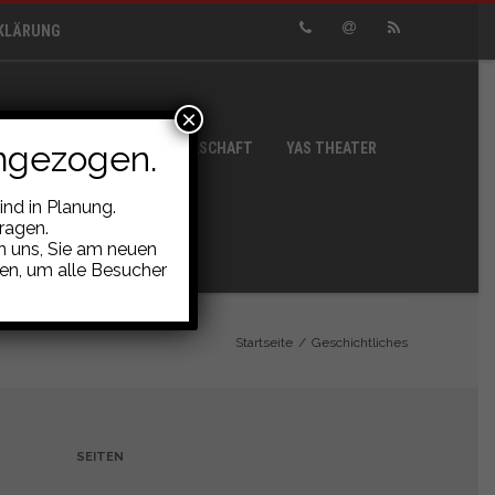
KLÄRUNG
Phone
Email
RSS
×
mgezogen.
BLE
CURT-GOETZ-GESELLSCHAFT
YAS THEATER
nd in Planung.
ragen.
en uns, Sie am neuen
ben, um alle Besucher
Startseite
/
Geschichtliches
SEITEN