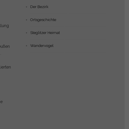
Der Bezirk
Ortsgeschichte
klung
Steglitzer Heimat
Wandervogel
reußen
.
ierten
ge