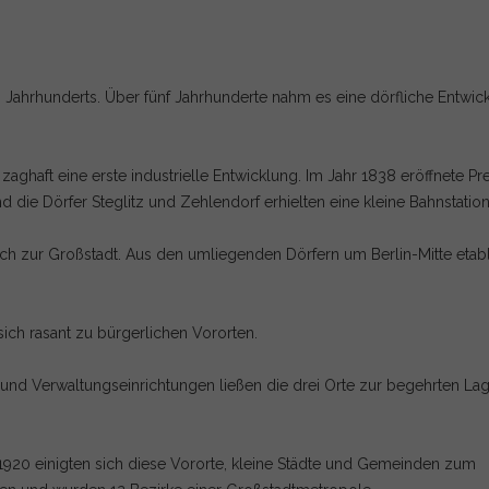
13. Jahrhunderts. Über fünf Jahrhunderte nahm es eine dörfliche Entwic
zaghaft eine erste industrielle Entwicklung. Im Jahr 1838 eröffnete P
 die Dörfer Steglitz und Zehlendorf erhielten eine kleine Bahnstation
sch zur Großstadt. Aus den umliegenden Dörfern um Berlin-Mitte etabl
sich rasant zu bürgerlichen Vororten.
n und Verwaltungseinrichtungen ließen die drei Orte zur begehrten La
1920 einigten sich diese Vororte, kleine Städte und Gemeinden zum