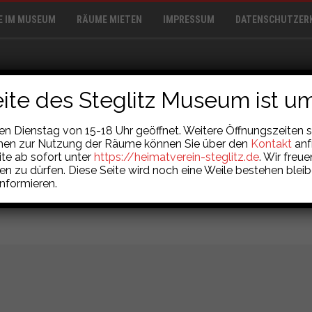
E IM MUSEUM
RÄUME MIETEN
IMPRESSUM
DATENSCHUTZER
ite des Steglitz Museum ist u
MUSEUMSSHOP
ARCHIV
REPARATUR-CAFÉ
JAROCK-ENSEM
 Dienstag von 15-18 Uhr geöffnet. Weitere Öffnungszeiten si
chen zur Nutzung der Räume können Sie über den
Kontakt
anf
ite ab sofort unter
https://heimatverein-steglitz.de
. Wir freu
en zu dürfen. Diese Seite wird noch eine Weile bestehen blei
nformieren.