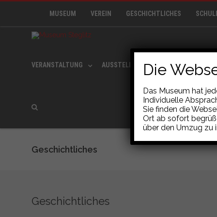
MUSEUM
VEREIN
GESCHICHTLICHES
SCHUL
Die Webse
VERANSTALTUNG
AUSSTELLUNG
MUSEUMSCAFÉ
Das Museum hat jeden
Individuelle Abspra
Sie finden die Webse
Ort ab sofort begrüß
über den Umzug zu i
Geschichtliches
Geschichtliches