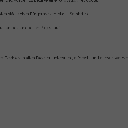
men und wurden 12 Bezirke einer Großstadtmetropole.
sten städtischen Bürgermeister Martin Sembritzki.
unten beschriebenen Projekt auf.
 des Bezirkes in allen Facetten untersucht, erforscht und erlesen werde