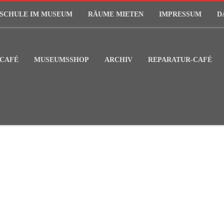
SCHULE IM MUSEUM
RÄUME MIETEN
IMPRESSUM
D
CAFÉ
MUSEUMSSHOP
ARCHIV
REPARATUR-CAFÉ