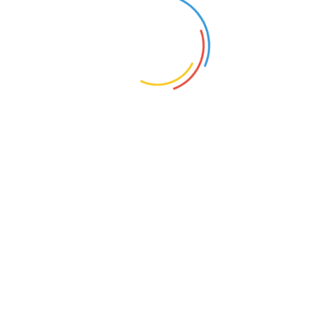
Verkehrsmittel:
S1 Richtung: Wannsee
S- Bahnhof: Lichterfelde West
Bus: M 11
Haltestelle: Holbeinstraße
SPENDEN
Möchten Sie das Museum unterstüzen? Dann
spenden Sie doch etwas.