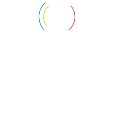
Verkehrsmittel:
S1 Richtung: Wannsee
S- Bahnhof: Lichterfelde West
Bus: M 11
Haltestelle: Holbeinstraße
SPENDEN
Möchten Sie das Museum unterstüzen? Dann
spenden Sie doch etwas.