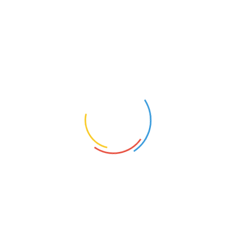
SEITEN
ADRESSE + ÖFFNUNGSZEITEN
Museum – Ausstellungsräume
Das Museum hat jeden dienstag von 15-18 geöffnet.
Weiter Öffnungszeiten sind in Planung.
Museum -Veranstaltungen – Projekte –
Gruppen – Raumnutzung
Das Museum hat jeden dienstag von 15-18 geöffnet.