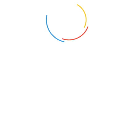
Museum -Veranstaltungen – Projekte –
Gruppen – Raumnutzung
Das Museum hat jeden dienstag von 15-18 geöffnet.
Weiter Öffnungszeiten sind in Planung.
Büro – Sprechzeiten
Das Museum hat jeden dienstag von 15-18 geöffnet.
Weiter Öffnungszeiten sind in Planung.
Archiv
– Online
Bibliothek
– Online und zu den Ausstellungszeiten
—————–
Adresse:
Drakestr. 64A
12205 Berlin