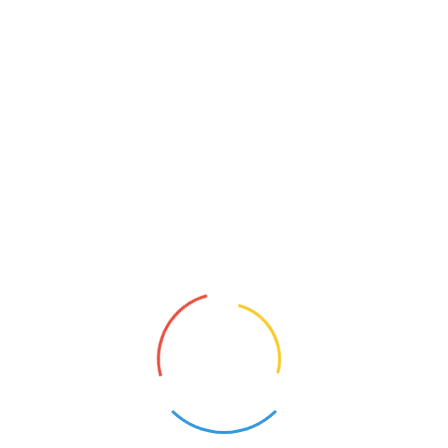
Adresse:
Drakestr. 64A
12205 Berlin
Verkehrsmittel:
S1 Richtung: Wannsee
S- Bahnhof: Lichterfelde West
Bus: M 11
Haltestelle: Holbeinstraße
SPENDEN
Möchten Sie das Museum unterstüzen? Dann