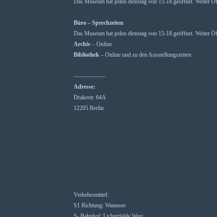
Das Museum hat jeden dienstag von 15-18 geöffnet. Weiter Öf
Büro – Sprechzeiten
Das Museum hat jeden dienstag von 15-18 geöffnet. Weiter Öf
Archiv
– Online
Bibliothek
– Online und zu den Ausstellungszeiten
—————–
Adresse:
Drakestr. 64A
12205 Berlin
Verkehrsmittel:
S1 Richtung: Wannsee
S- Bahnhof: Lichterfelde West