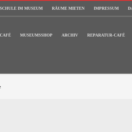
SCHULE IM MUSEUM
RÄUME MIETEN
IMPRESSUM
D
CAFÉ
MUSEUMSSHOP
ARCHIV
REPARATUR-CAFÉ
e