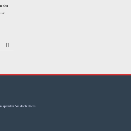
n der
nte.
 spenden Sie doch etwas.