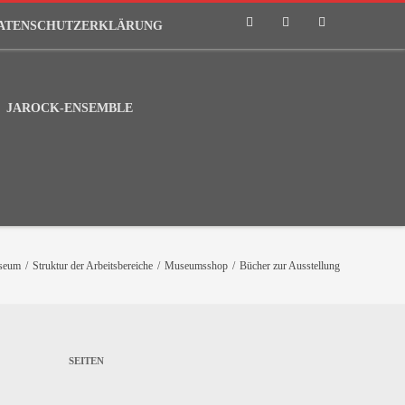
ATENSCHUTZERKLÄRUNG
Phone
Email
RSS
JAROCK-ENSEMBLE
useum
/
Struktur der Arbeitsbereiche
/
Museumsshop
/
Bücher zur Ausstellung
SEITEN