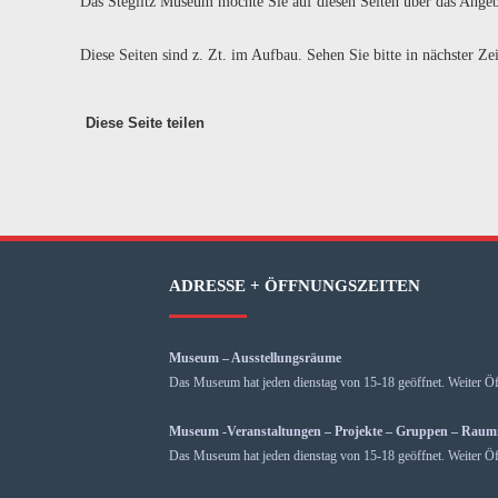
Das Steglitz Museum möchte Sie auf diesen Seiten über das Ange
Diese Seiten sind z. Zt. im Aufbau. Sehen Sie bitte in nächster Ze
Diese Seite teilen
ADRESSE + ÖFFNUNGSZEITEN
Museum – Ausstellungsräume
Das Museum hat jeden dienstag von 15-18 geöffnet. Weiter Öf
Museum -Veranstaltungen – Projekte – Gruppen – Rau
Das Museum hat jeden dienstag von 15-18 geöffnet. Weiter Öf