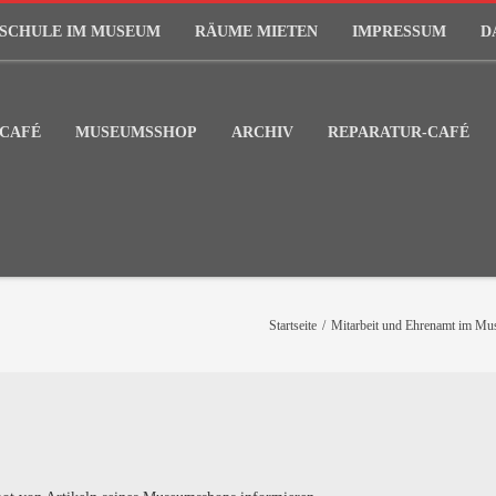
SCHULE IM MUSEUM
RÄUME MIETEN
IMPRESSUM
D
CAFÉ
MUSEUMSSHOP
ARCHIV
REPARATUR-CAFÉ
Startseite
/
Mitarbeit und Ehrenamt im M