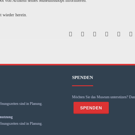
bot von Artikeln seines Museumsshops informieren.
it wieder herein.
SPENDEN
Möchten Sie das Museum unterstüzen? Dann
fnungszeiten sind in Planung.
mnutzung
fnungszeiten sind in Planung.