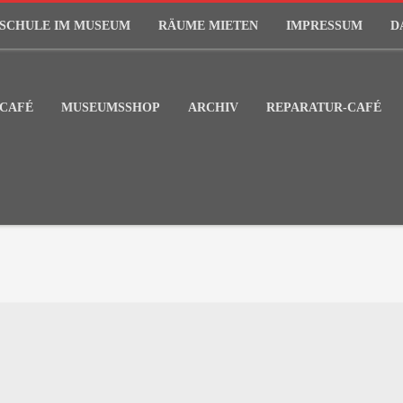
SCHULE IM MUSEUM
RÄUME MIETEN
IMPRESSUM
D
CAFÉ
MUSEUMSSHOP
ARCHIV
REPARATUR-CAFÉ