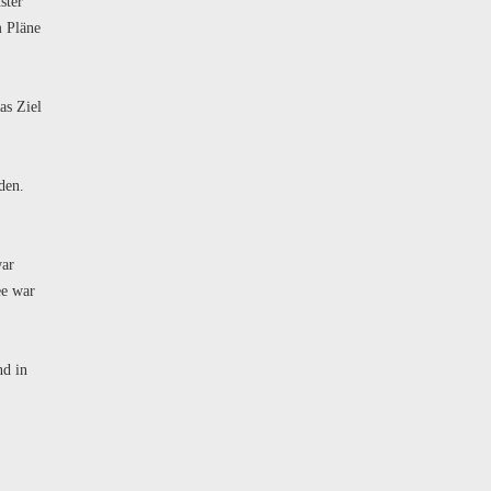
ster
m Pläne
as Ziel
den.
war
ee war
nd in