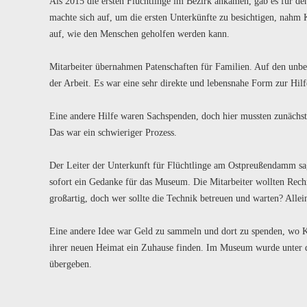
Als 2015 die ersten Flüchtlinge im Bezirk ankamen, gab es für de
machte sich auf, um die ersten Unterkünfte zu besichtigen, nahm
auf, wie den Menschen geholfen werden kann.
Mitarbeiter übernahmen Patenschaften für Familien. Auf den unbe
der Arbeit. Es war eine sehr direkte und lebensnahe Form zur Hilf
Eine andere Hilfe waren Sachspenden, doch hier mussten zunächst
Das war ein schwieriger Prozess.
Der Leiter der Unterkunft für Flüchtlinge am Ostpreußendamm sag
sofort ein Gedanke für das Museum. Die Mitarbeiter wollten Rech
großartig, doch wer
sollte die Technik betreuen und warten? Allei
Eine andere Idee war Geld zu sammeln und dort zu spenden, wo Ki
ihrer neuen Heimat ein Zuhause finden. Im Museum wurde unter 
übergeben.