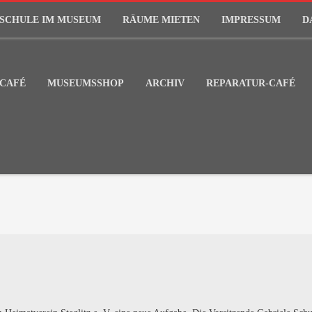
SCHULE IM MUSEUM
RÄUME MIETEN
IMPRESSUM
D
CAFÉ
MUSEUMSSHOP
ARCHIV
REPARATUR-CAFÉ