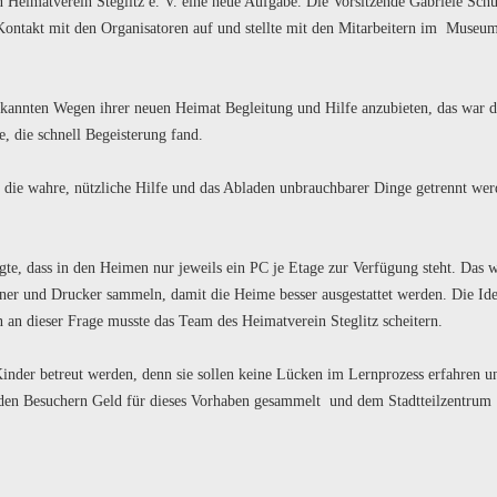
n Heimatverein Steglitz
e. V.
eine neue Aufgabe. Die Vorsitzende Gabriele Schu
 Kontakt mit den Organisatoren auf und stellte mit den Mitarbeitern im Museu
kannten Wegen ihrer neuen Heimat Begleitung und Hilfe anzubieten, das war d
e, die schnell Begeisterung fand.
 die wahre, nützliche Hilfe und das Abladen unbrauchbarer Dinge getrennt wer
te, dass in den Heimen nur jeweils ein PC je Etage zur Verfügung steht. Das 
ner und Drucker sammeln, damit die Heime besser ausgestattet werden. Die Id
n an dieser Frage musste das Team des Heimatverein Steglitz scheitern.
nder betreut werden, denn sie sollen keine Lücken im Lernprozess erfahren u
den Besuchern Geld für dieses Vorhaben gesammelt und dem Stadtteilzentrum