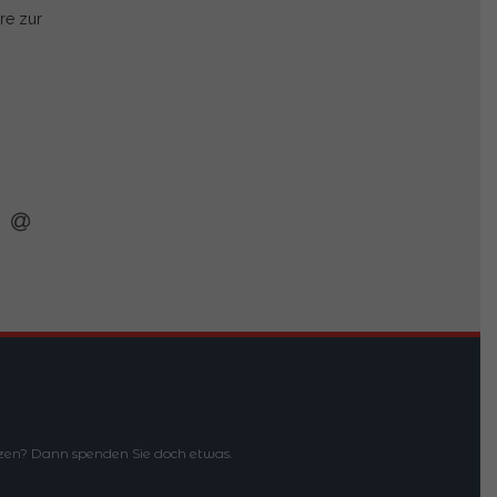
re zur
en? Dann spenden Sie doch etwas.