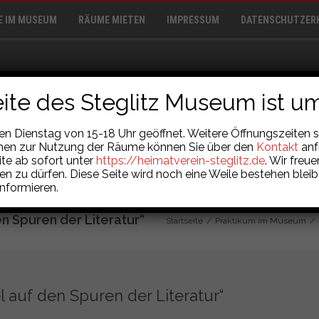
E IM MUSEUM
RÄUME MIETEN
IMPRESSUM
DATENSCHUTZER
ite des Steglitz Museum ist u
MUSEUMSSHOP
ARCHIV
REPARATUR-CAFÉ
JAROCK-ENSEM
 Dienstag von 15-18 Uhr geöffnet. Weitere Öffnungszeiten si
chen zur Nutzung der Räume können Sie über den
Kontakt
anf
ite ab sofort unter
https://heimatverein-steglitz.de
. Wir freu
en zu dürfen. Diese Seite wird noch eine Weile bestehen blei
nformieren.
n Spuren der Literatur“
Startseite
/
Praktikum im Museum
/
 auf den Spuren der Literatur“