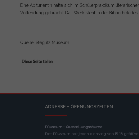
Eine Abiturientin hatte sich im Schülerpraktikum literarisc
Vollendung gebracht. Das Werk steht in der Bibliothek de
Quelle: Steglitz Museum
Diese Seite teilen
ADRESSE + ÖFFNUNGSZEITEN
Museum – Ausstellungsräume
Das Museum hat jeden dienstag von 15-18 geöffnet