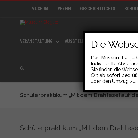
MUSEUM
VEREIN
GESCHICHTLICHES
SCHUL
Die Webse
VERANSTALTUNG
AUSSTELLUNG
MUSEUMSCAFÉ
Das Museum hat jeden
Individuelle Abspra
Sie finden die Webse
Ort ab sofort begrüß
über den Umzug zu i
Schülerpraktikum „Mit dem Drahtesel auf de
Schülerpraktikum „Mit dem Drahtesel