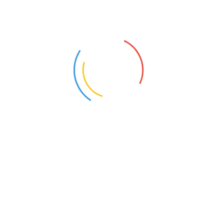
Adresse:
Drakestr. 64A
12205 Berlin
Verkehrsmittel:
S1 Richtung: Wannsee
S- Bahnhof: Lichterfelde West
Bus: M 11
Haltestelle: Holbeinstraße
SPENDEN
Möchten Sie das Museum unterstüzen? Dann