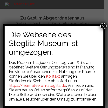
Zu Gast im Abgeordnetenhaus
Startseite
/
Projekte
/
Zu Gast im Abgeordnetenhaus
×
Die Webseite des
Steglitz Museum ist
Zu Gast im Abgeordnetenhaus
umgezogen.
Das Museum engagiert sich in der Aufarbeitung der
Das Museum hat jeden Dienstag von 15-18 Uhr
Geschichte. In einem umfangreichen Projekt in
geöffnet. Weitere Öffnungszeiten sind in Planung.
Zusammenarbeit mit der Johannes Kirchengemeinde
Individuelle Absprachen zur Nutzung der Räume
und der Gemeinde Dahlem projektierte die Kuratorin der
können Sie über den
Kontakt
anfragen.
Ausstellung, Gabriele Schuster, in enger Mitwirkung mit
Sie finden die Webseite ab sofort unter
https://heimatverein-steglitz.de
. Wir freuen uns,
Monika Gesierich eine Geschichtsdarstellung über das
Sie am neuen Ort ab sofort begrüßen zu dürfen.
Buch „SS Geiseln in der Alpenfestung“ nach dem
Diese Seite wird noch eine Weile bestehen bleiben,
gleichnamigen Buch von Hans Günther Richardi. In der
um alle Besucher über den Umzug zu informieren.
Partnerschaft vieler Akteure wurde so aus der