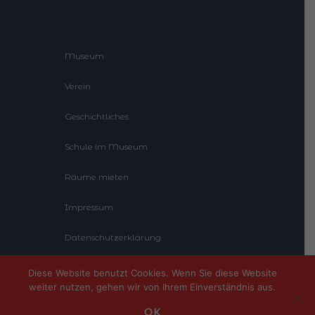
Museum
Verein
Geschichtliches
Schule im Museum
Räume mieten
Impressum
Datenschutzerklärung
Diese Website benutzt Cookies. Wenn Sie diese Website
weiter nutzen, gehen wir von Ihrem Einverständnis aus.
Theme-Vision
2015 - 2020 © Powered by
.
OK