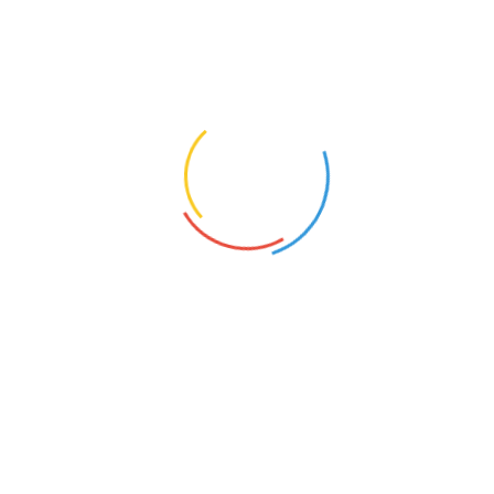
Bildquelle: Steglitz Museum /Emil-Molt Schule mit freundlicher
Genehmigung: Ralf Voigt Klassenlehrer
SEITEN