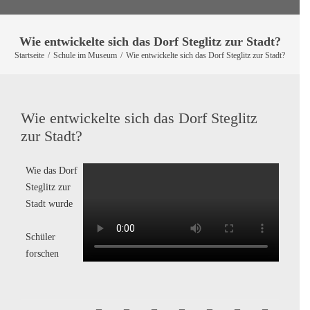
Wie entwickelte sich das Dorf Steglitz zur Stadt?
Startseite
/
Schule im Museum
/
Wie entwickelte sich das Dorf Steglitz zur Stadt?
Das Museum hat jeden Dienstag von 15-18 Uhr geöffnet.
Weitere Öffnungszeiten sind in Planung.
Individuelle Absprachen zur Nutzung der Räume können
Wie entwickelte sich das Dorf Steglitz
Sie über den
Kontakt
anfragen.
zur Stadt?
Sie finden die Webseite ab sofort unter
https://heimatverein-steglitz.de
. Wir freuen uns, Sie am
neuen Ort ab sofort begrüßen zu dürfen. Diese Seite wird
Wie das Dorf
noch eine Weile bestehen bleiben, um alle Besucher über
den Umzug zu informieren.
Steglitz zur
Stadt wurde
Schüler
forschen