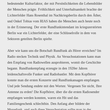
bedeutender Kulturfaktor, der mit Persönlichkeiten die Lebensbilder
der Menschen prägte. Fröhlichkeit und Unterhaltsamkeit brachte der
Lichterfelder Hans Rosenthal im Nachkriegsberlin durch den Äther,
und Onkel Tobias vom RIAS haben die Menschen auch heute noch
in der Erinnerung. Der erste Rundfunkintendant im kriegszerstörten
Berlin war ein Lichterfelder, der eine Schlüsselrolle in dem von
Sektoren geteilten Berlin spielte.
Aber wie kann uns die Botschaft Rundfunk als Hörer erreichen? Im
Radio stecken Technik und Physik. An Versuchsstationen kann man
den Empfang von Radiowellen ausprobieren, womit die Geschichte
begann. Rundfunkempfang erzeugte in den 1920er Jahren
leidenschaftsvolle Funker und Radiobastler. Mit dem Kopfhörer
konnte man die ersten Konzerte und Rundfunkansagen empfangen.
Und jede Sendung endete mit den Worten: Vergessen Sie nicht, Ihre
Antenne zu erden! Die Kopfhörer, über die die ersten Radiosender
empfangen werden konnten, waren ein Hit und das
Familiengeschenk schlechthin. Den Anfang aber bildete der
Morsefunk, und auch diese Versuchsstation sollte man in der