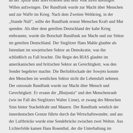
an der Spitze über alles erheben und dem Volk ihren alleinigen
Willen aufzwingen. Der Rundfunk wurde zur Macht über Menschen
und zur Waffe im Krieg. Nach dem Zweiten Weltkrieg, in der
„Stunde Null“, sollte der Rundfunk erneut Menschen Kraft und Mut
spenden. Als über dem geteilten Deutschland der kalte Krieg
entbrannte, wurde die Botschaft Rundfunk zur Macht und zur Stütze
im geteilten Deutschland. Der Steglitzer Hans Mahle glaubte als
Intendant im sowjetischen Sektor an Demokratie, was ihn
schließlich zu Fall brachte. Die Regie des RIAS glaubte im
amerikanischen und britischen Sektor an Gerechtigkeit, was den
Sender begehrter machte. Die Berlinblockade der Sowjets konnte
den Menschen im westlichen Sektor nicht die Lebensluft nehmen.
Der ostzonale Rundfunk wurde zur Macht über Mensch und
Gerechtigkeit. Er ersann die „Blutjustiz“ und den Menschenraub
(wie im Fall des Steglitzers Walter Linse), er zwang des Menschen
Sinn hinter Stacheldraht und Mauern. Der Rundfunk westlich der
innerdeutschen Grenze führte durch das Wirtschaftswunder, und aus
der Luftbrücke wurde eine Sendebrücke zwischen zwei Welten. Aus
Lichterfelde kamen Hans Rosenthal, der die Unterhaltung im