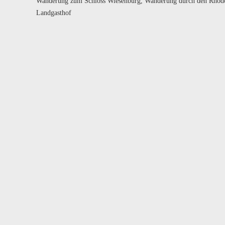
Wanderung zum Schloss Wiesenburg, Wanderung durch den Rhodod
Landgasthof