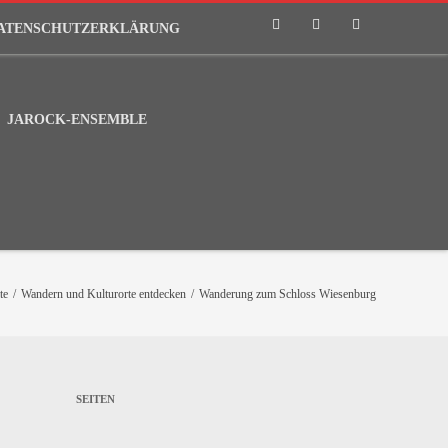
ATENSCHUTZERKLÄRUNG
Phone
Email
RSS
JAROCK-ENSEMBLE
te
/
Wandern und Kulturorte entdecken
/
Wanderung zum Schloss Wiesenburg
SEITEN