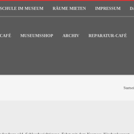
SCHULE IM MUSEUM
RÄUME MIETEN
IMPRESSUM
D
CAFÉ
MUSEUMSSHOP
ARCHIV
REPARATUR-CAFÉ
Startsei