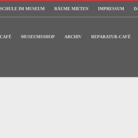
SCHULE IM MUSEUM
RÄUME MIETEN
IMPRESSUM
D
CAFÉ
MUSEUMSSHOP
ARCHIV
REPARATUR-CAFÉ