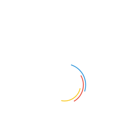
Büro – Sprechzeiten
Das Museum hat jeden dienstag von 15-18 geöffnet.
Weiter Öffnungszeiten sind in Planung.
Archiv
– Online
Bibliothek
– Online und zu den Ausstellungszeiten
—————–
Adresse:
Drakestr. 64A
12205 Berlin
Verkehrsmittel:
S1 Richtung: Wannsee
S- Bahnhof: Lichterfelde West
Bus: M 11
Haltestelle: Holbeinstraße
SPENDEN